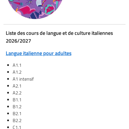
Liste des cours de langue et de culture italiennes
2026/2027
Langue italienne pour adultes
A1.1
A1.2
A1 intensif
A2.1
A2.2
B1.1
B1.2
B2.1
B2.2
C1.1