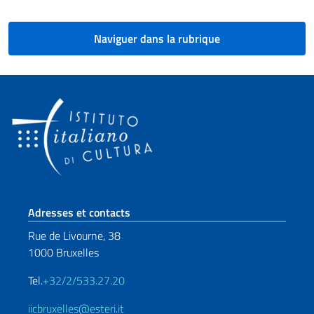
Naviguer dans la rubrique
Section de pied de page
Adresses et contacts
Rue de Livourne, 38
1000 Bruxelles
Tel.
+32/2/533.27.20
iicbruxelles@esteri.it