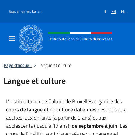
Aller au contenu
IT
FR
NL
Gouvernement Italien
Site Web, social et en-tête de m
Istituto Italiano di Cultura di Bruxelles
Sito Ufficiale dell'Istituto Italiano di Cultura
Page d'accueil
>
Langue et culture
Langue et culture
L’Institut Italien de Culture de Bruxelles organise des
cours de langue
et de
culture italiennes
destinés aux
adultes, aux enfants (à partir de 3 ans) et aux
adolescents (jusqu’à 17 ans),
de septembre à juin
. Les
cours de l’Institut sont dispensés par un personnel