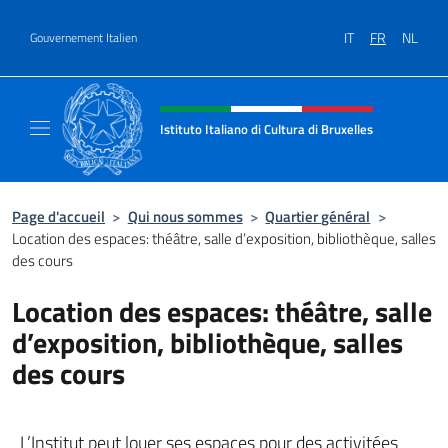
Aller au contenu
IT
FR
NL
Gouvernement Italien
Site Web, social et en-tête de m
Istituto Italiano di Cultura di Bruxelles
Sito Ufficiale dell'Istituto Italiano di Cultura
Page d'accueil
>
Qui nous sommes
>
Quartier général
>
Location des espaces: théâtre, salle d’exposition, bibliothèque, salles
des cours
Location des espaces: théâtre, salle
d’exposition, bibliothèque, salles
des cours
L’Institut peut louer ses espaces pour des activitées