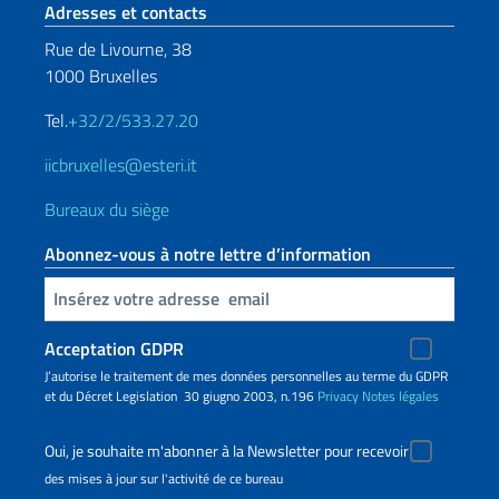
Section de pied de page
Adresses et contacts
Rue de Livourne, 38
1000 Bruxelles
Tel.
+32/2/533.27.20
iicbruxelles@esteri.it
Bureaux du siège
Abonnez-vous à notre lettre d’information
Insert your email
Acceptation GDPR
J’autorise le traitement de mes données personnelles au terme du GDPR
et du Décret Legislation 30 giugno 2003, n.196
Privacy
Notes légales
Oui, je souhaite m'abonner à la Newsletter pour recevoir
des mises à jour sur l'activité de ce bureau