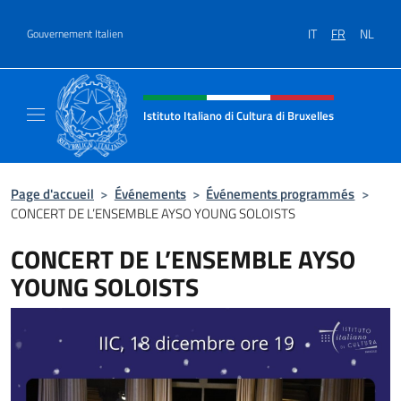
Aller au contenu
IT
FR
NL
Gouvernement Italien
Site Web, social et en-tête de m
Istituto Italiano di Cultura di Bruxelles
Sito Ufficiale dell'Istituto Italiano di Cultura
Page d'accueil
>
Événements
>
Événements programmés
>
CONCERT DE L’ENSEMBLE AYSO YOUNG SOLOISTS
CONCERT DE L’ENSEMBLE AYSO
YOUNG SOLOISTS