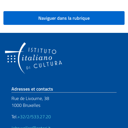
Naviguer dans la rubrique
Section de pied de page
Adresses et contacts
Rue de Livourne, 38
1000 Bruxelles
Tel.
+32/2/533.27.20