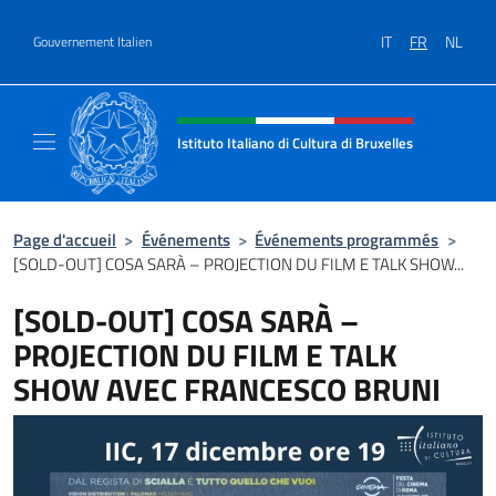
Aller au contenu
IT
FR
NL
Gouvernement Italien
Site Web, social et en-tête de m
Istituto Italiano di Cultura di Bruxelles
Sito Ufficiale dell'Istituto Italiano di Cultura
Page d'accueil
>
Événements
>
Événements programmés
>
[SOLD-OUT] COSA SARÀ – PROJECTION DU FILM E TALK SHOW...
[SOLD-OUT] COSA SARÀ –
PROJECTION DU FILM E TALK
SHOW AVEC FRANCESCO BRUNI