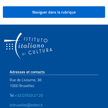
Naviguer dans la rubrique
Section de pied de page
Adresses et contacts
Rue de Livourne, 38
1000 Bruxelles
Tel.
+32/2/533.27.20
iicbruxelles@esteri.it