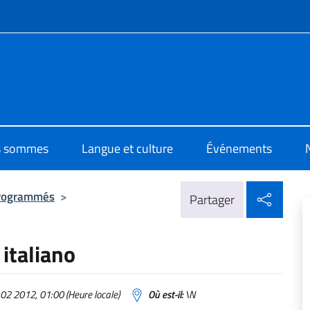
te de menu
i Cultura di Bruxelles
s sommes
Langue et culture
Événements
Parta
rogrammés
>
Partager
 italiano
2 2012, 01:00 (Heure locale)
Où est-il:
\N