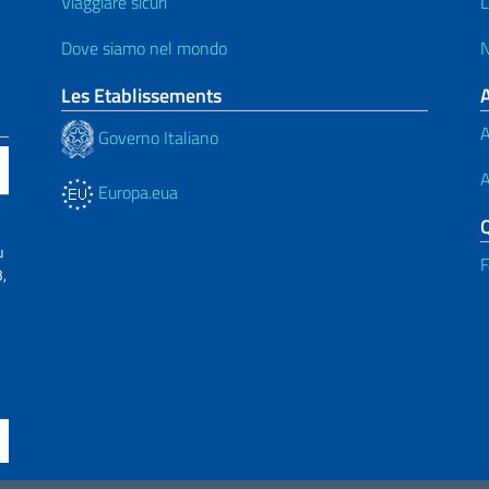
Viaggiare sicuri
L
Dove siamo nel mondo
N
Les Etablissements
A
Governo Italiano
A
Europa.eua
u
F
,