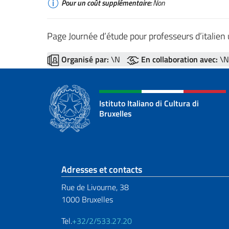
Pour un coût supplémentaire:
Non
Page Journée d’étude pour professeurs d’italien
Organisé par:
\N
En collaboration avec:
\N
Istituto Italiano di Cultura di
Bruxelles
Section de pied de 
Adresses et contacts
Rue de Livourne, 38
1000 Bruxelles
Tel.
+32/2/533.27.20