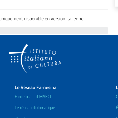
 uniquement disponible en version italienne
page
Le Réseau Farnesina
L
Farnesina – il MAECI
Q
Le réseau diplomatique