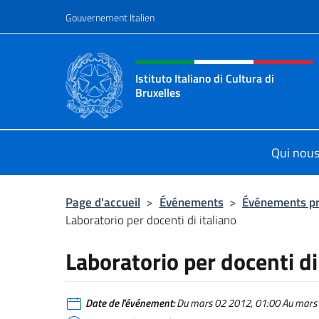
Aller au contenu
Gouvernement Italien
Site Web, social et en-tê
Istituto Italiano di Cultura di
Bruxelles
Sito Ufficiale dell'Istituto Italiano d
Qui nou
Page d'accueil
>
Événements
>
Événements p
Laboratorio per docenti di italiano
Laboratorio per docenti di
Date de l'événement:
Du mars 02 2012, 01:00 Au mars 0