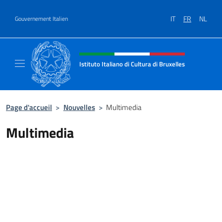
Aller au contenu
IT
FR
NL
Gouvernement Italien
Site Web, social et en-tête de m
Istituto Italiano di Cultura di Bruxelles
Sito Ufficiale dell'Istituto Italiano di Cultura
Page d'accueil
>
Nouvelles
>
Multimedia
Multimedia