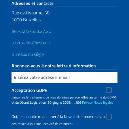
Section de pied de page
Adresses et contacts
Rue de Livourne, 38
1000 Bruxelles
Tel.
+32/2/533.27.20
iicbruxelles@esteri.it
Bureaux du siège
Abonnez-vous à notre lettre d’information
Insert your email
Acceptation GDPR
J’autorise le traitement de mes données personnelles au terme du GDPR
et du Décret Legislation 30 giugno 2003, n.196
Privacy
Notes légales
Oui, je souhaite m'abonner à la Newsletter pour recevoir
des mises à jour sur l'activité de ce bureau