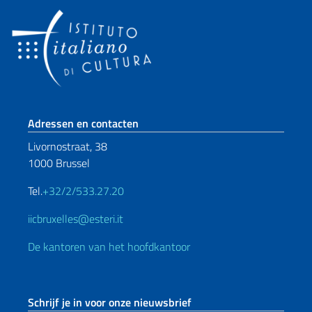
Voetregel sectie
Adressen en contacten
Livornostraat, 38
1000 Brussel
Tel.
+32/2/533.27.20
iicbruxelles@esteri.it
De kantoren van het hoofdkantoor
Schrijf je in voor onze nieuwsbrief