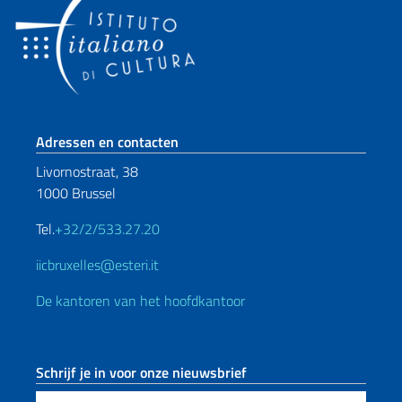
Voetregel sectie
Adressen en contacten
Livornostraat, 38
1000 Brussel
Tel.
+32/2/533.27.20
iicbruxelles@esteri.it
De kantoren van het hoofdkantoor
Schrijf je in voor onze nieuwsbrief