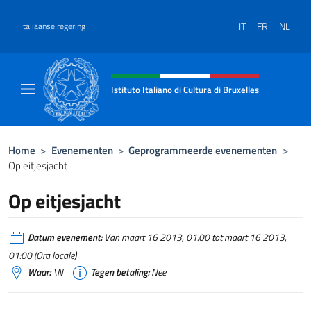
Overslaan naar inhoud
IT
FR
NL
Italiaanse regering
Intestazione sito, social e menù
Istituto Italiano di Cultura di Bruxelles
Sito Ufficiale dell'Istituto Italiano di Cultura
Home
>
Evenementen
>
Geprogrammeerde evenementen
>
Op eitjesjacht
Op eitjesjacht
Datum evenement:
Van maart 16 2013, 01:00 tot maart 16 2013,
01:00 (Ora locale)
Waar:
\N
Tegen betaling:
Nee