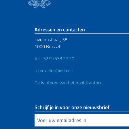
Voetregel sectie
Adressen en contacten
Livornostraat, 38
1000 Brussel
Tel.
+32/2/533.27.20
iicbruxelles@esteri.it
De kantoren van het hoofdkantoor
Schrijf je in voor onze nieuwsbrief
Voer uw e-mailadres in