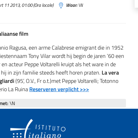
 11 2013, 01:00 (Ora locale)
Waar:
\N
liaanse film
onio Ragusa, een arme Calabrese emigrant die in 1952
tiestennaam Tony Vilar wordt hij begin de jaren ’60 een
n acteur Peppe Voltarelli kruipt als het ware in de
ij in zijn familie steeds heeft horen praten.
La vera
gliardi
(95’, O.V., Fr o.t.)met Peppe Voltarelli; Totonno
erio La Ruina
Reserveren verplicht >>>
met:
\N