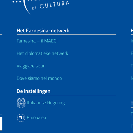
Het Farnesina-netwerk
H
Farnesina – il MAECI
I
Het diplomatieke netwerk
Viaggiare sicuri
T
Dove siamo nel mondo
De instellingen
Italiaanse Regering
T
T
Europa.eu
T