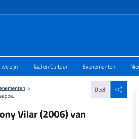
e menù
i Cultura di Bruxelles
 we zijn
Taal en Cultuur
Evenementen
Nie
Delen
venementen
>
Deel
seppe...
Tony Vilar (2006) van