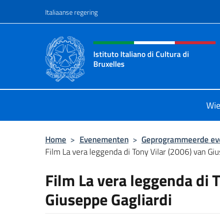
Overslaan naar inhoud
Italiaanse regering
Intestazione sito, social 
Istituto Italiano di Cultura di
Bruxelles
Sito Ufficiale dell'Istituto Italiano d
Wie
Home
>
Evenementen
>
Geprogrammeerde e
Film La vera leggenda di Tony Vilar (2006) van Giu
Film La vera leggenda di 
Giuseppe Gagliardi