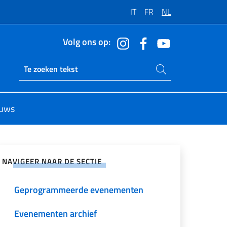
IT
FR
NL
Volg ons op:
Zoeken op de site
Ricerca sito live
uws
 op sociale netwerken
NAVIGEER NAAR DE SECTIE
Geprogrammeerde evenementen
Evenementen archief