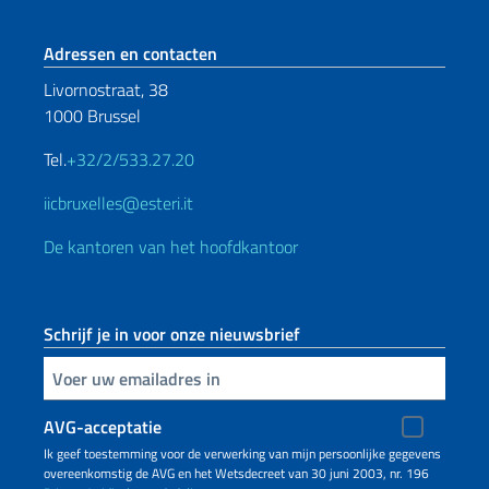
Voetregel sectie
Adressen en contacten
Livornostraat, 38
1000 Brussel
Tel.
+32/2/533.27.20
iicbruxelles@esteri.it
De kantoren van het hoofdkantoor
Schrijf je in voor onze nieuwsbrief
Voer uw e-mailadres in
AVG-acceptatie
Ik geef toestemming voor de verwerking van mijn persoonlijke gegevens
overeenkomstig de AVG en het Wetsdecreet van 30 juni 2003, nr. 196