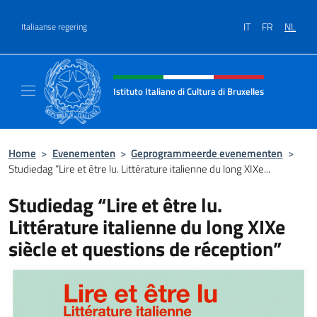
Overslaan naar inhoud
IT
FR
NL
Italiaanse regering
Intestazione sito, social e menù
Istituto Italiano di Cultura di Bruxelles
Sito Ufficiale dell'Istituto Italiano di Cultura
Home
>
Evenementen
>
Geprogrammeerde evenementen
>
Studiedag “Lire et être lu. Littérature italienne du long XIXe...
Studiedag “Lire et être lu.
Littérature italienne du long XIXe
siècle et questions de réception”