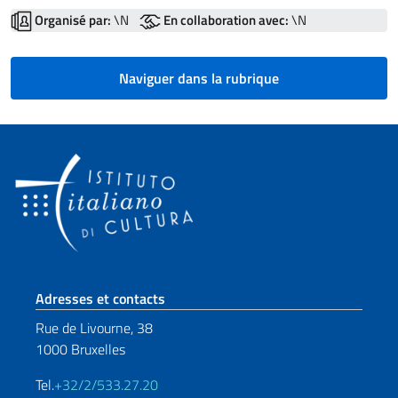
Organisé par:
\N
En collaboration avec:
\N
Naviguer dans la rubrique
Section de pied de page
Adresses et contacts
Rue de Livourne, 38
1000 Bruxelles
Tel.
+32/2/533.27.20