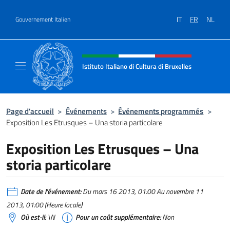
Aller au contenu
IT
FR
NL
Gouvernement Italien
Site Web, social et en-tête de m
Istituto Italiano di Cultura di Bruxelles
Sito Ufficiale dell'Istituto Italiano di Cultura
Page d'accueil
>
Événements
>
Événements programmés
>
Exposition Les Etrusques – Una storia particolare
Exposition Les Etrusques – Una
storia particolare
Date de l'événement:
Du mars 16 2013, 01:00 Au novembre 11
2013, 01:00 (Heure locale)
Où est-il:
\N
Pour un coût supplémentaire:
Non