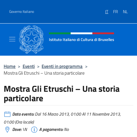
Salta al contenuto
IT
FR
NL
Governo Italiano
Intestazione sito, social e menù
Istituto Italiano di Cultura di Bruxelles
Sito Ufficiale dell'Istituto Italiano di Cultura
Home
>
Eventi
>
Eventi in programma
>
Mostra Gli Etruschi – Una storia particolare
Mostra Gli Etruschi – Una storia
particolare
Data evento:
Dal 16 Marzo 2013, 01:00 Al 11 Novembre 2013,
01:00 (Ora locale)
Dove:
\N
A pagamento:
No