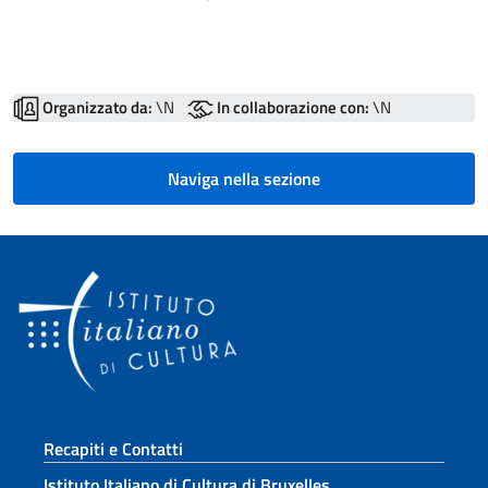
Organizzato da:
\N
In collaborazione con:
\N
Naviga nella sezione
Sezione footer
Recapiti e Contatti
Istituto Italiano di Cultura di Bruxelles