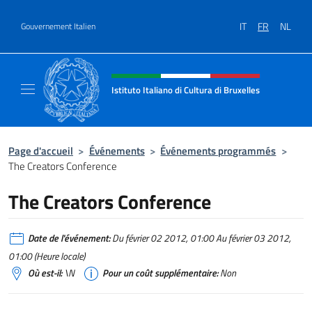
Aller au contenu
IT
FR
NL
Gouvernement Italien
Site Web, social et en-tête de m
Istituto Italiano di Cultura di Bruxelles
Sito Ufficiale dell'Istituto Italiano di Cultura
Page d'accueil
>
Événements
>
Événements programmés
>
The Creators Conference
The Creators Conference
Date de l'événement:
Du février 02 2012, 01:00 Au février 03 2012,
01:00 (Heure locale)
Où est-il:
\N
Pour un coût supplémentaire:
Non