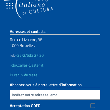
Section de pied de page
Adresses et contacts
Rue de Livourne, 38
1000 Bruxelles
Tel.
+32/2/533.27.20
iicbruxelles@esteri.it
Bureaux du siège
Abonnez-vous à notre lettre d’information
Insert your email
Acceptation GDPR