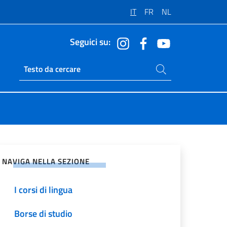
IT
FR
NL
Seguici su:
Cerca nel sito
Ricerca sito live
vidi sui Social Network
NAVIGA NELLA SEZIONE
I corsi di lingua
Borse di studio