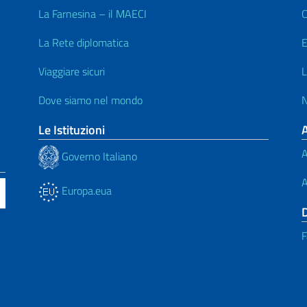
La Farnesina – il MAECI
C
La Rete diplomatica
E
Viaggiare sicuri
L
Dove siamo nel mondo
N
Le Istituzioni
A
Governo Italiano
A
Europa.eua
F