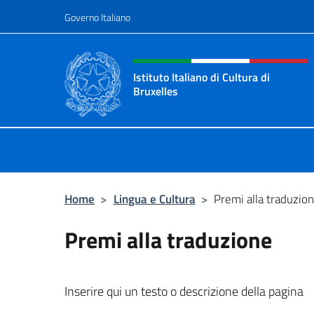
Salta al contenuto
Governo Italiano
Intestazione sito, social 
Istituto Italiano di Cultura di
Bruxelles
Sito Ufficiale dell'Istituto Italiano d
Home
>
Lingua e Cultura
>
Premi alla traduzio
Premi alla traduzione
Inserire qui un testo o descrizione della pagina