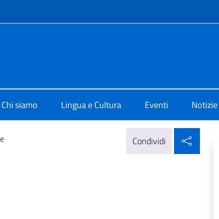
e menù
i Cultura di Bruxelles
Chi siamo
Lingua e Cultura
Eventi
Notizie
Condi
ne
Condividi