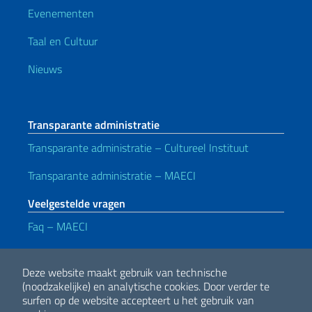
Evenementen
Taal en Cultuur
Nieuws
Transparante administratie
Transparante administratie – Cultureel Instituut
Transparante administratie – MAECI
Veelgestelde vragen
Faq – MAECI
Handige koppelingen
Deze website maakt gebruik van technische
Note legali
Privacy e cookie policy
Dichiarazione di accessibilità
(noodzakelijke) en analytische cookies.
Door verder te
surfen op de website accepteert u het gebruik van