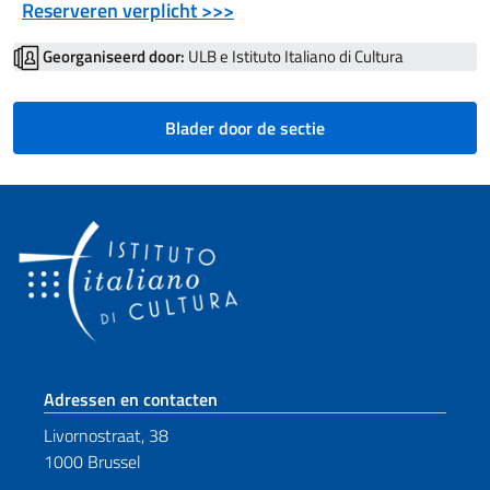
Reserveren verplicht >>>
Georganiseerd door:
ULB e Istituto Italiano di Cultura
Blader door de sectie
Voetregel sectie
Adressen en contacten
Livornostraat, 38
1000 Brussel