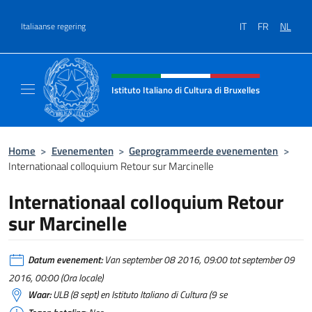
Overslaan naar inhoud
IT
FR
NL
Italiaanse regering
Intestazione sito, social e menù
Istituto Italiano di Cultura di Bruxelles
Sito Ufficiale dell'Istituto Italiano di Cultura
Home
>
Evenementen
>
Geprogrammeerde evenementen
>
Internationaal colloquium Retour sur Marcinelle
Internationaal colloquium Retour
sur Marcinelle
Datum evenement:
Van september 08 2016, 09:00 tot september 09
2016, 00:00 (Ora locale)
Waar:
ULB (8 sept) en Istituto Italiano di Cultura (9 se