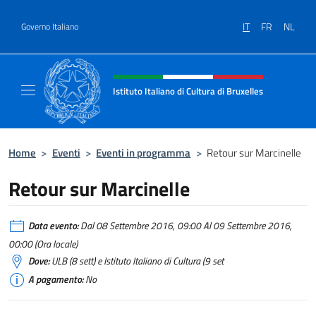
Salta al contenuto
IT
FR
NL
Governo Italiano
Intestazione sito, social e menù
Istituto Italiano di Cultura di Bruxelles
Sito Ufficiale dell'Istituto Italiano di Cultura
Home
>
Eventi
>
Eventi in programma
>
Retour sur Marcinelle
Retour sur Marcinelle
Data evento:
Dal 08 Settembre 2016, 09:00 Al 09 Settembre 2016,
00:00 (Ora locale)
Dove:
ULB (8 sett) e Istituto Italiano di Cultura (9 set
A pagamento:
No