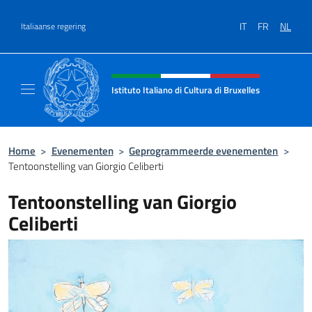
Overslaan naar inhoud
IT
FR
NL
Italiaanse regering
Intestazione sito, social e menù
Istituto Italiano di Cultura di Bruxelles
Sito Ufficiale dell'Istituto Italiano di Cultura
Home
>
Evenementen
>
Geprogrammeerde evenementen
>
Tentoonstelling van Giorgio Celiberti
Tentoonstelling van Giorgio
Celiberti