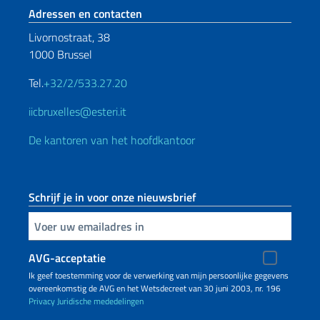
Voetregel sectie
Adressen en contacten
Livornostraat, 38
1000 Brussel
Tel.
+32/2/533.27.20
iicbruxelles@esteri.it
De kantoren van het hoofdkantoor
Schrijf je in voor onze nieuwsbrief
Voer uw e-mailadres in
AVG-acceptatie
Ik geef toestemming voor de verwerking van mijn persoonlijke gegevens
overeenkomstig de AVG en het Wetsdecreet van 30 juni 2003, nr. 196
Privacy
Juridische mededelingen