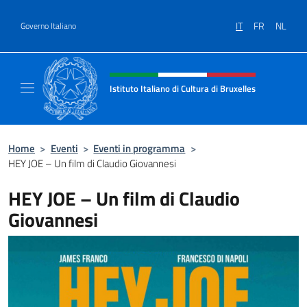
Salta al contenuto
IT
FR
NL
Governo Italiano
Intestazione sito, social e menù
Istituto Italiano di Cultura di Bruxelles
Sito Ufficiale dell'Istituto Italiano di Cultura
Home
>
Eventi
>
Eventi in programma
>
HEY JOE – Un film di Claudio Giovannesi
HEY JOE – Un film di Claudio
Giovannesi