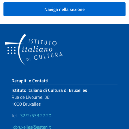
Naviga nella sezione
Sezione footer
Recapiti e Contatti
Istituto Italiano di Cultura di Bruxelles
Rue de Livourne, 38
1000 Bruxelles
Tel.
+32/2/533.27.20
iicbruxelles@esteri.it