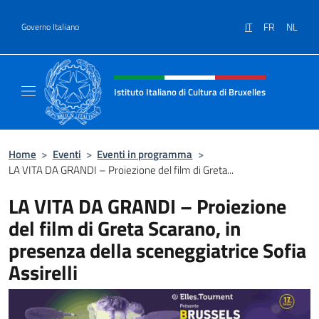
Salta al contenuto
IT
FR
NL
Governo Italiano
Intestazione sito, social e menù
Istituto Italiano di Cultura di Bruxelles
Sito Ufficiale dell'Istituto Italiano di Cultura
Home
>
Eventi
>
Eventi in programma
>
LA VITA DA GRANDI – Proiezione del film di Greta...
LA VITA DA GRANDI – Proiezione
del film di Greta Scarano, in
presenza della sceneggiatrice Sofia
Assirelli