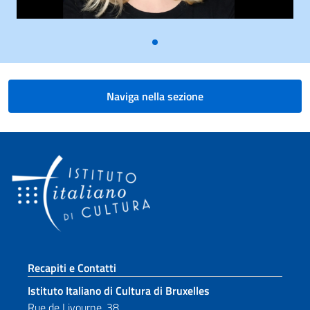
Naviga nella sezione
Sezione footer
Recapiti e Contatti
Istituto Italiano di Cultura di Bruxelles
Rue de Livourne, 38