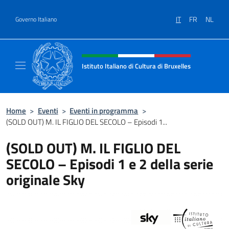
Salta al contenuto
IT
FR
NL
Governo Italiano
Intestazione sito, social e menù
Istituto Italiano di Cultura di Bruxelles
Sito Ufficiale dell'Istituto Italiano di Cultura
Home
>
Eventi
>
Eventi in programma
>
(SOLD OUT) M. IL FIGLIO DEL SECOLO – Episodi 1...
(SOLD OUT) M. IL FIGLIO DEL
SECOLO – Episodi 1 e 2 della serie
originale Sky