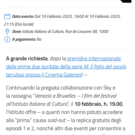
Data evento:
Dal 10 Febbraio 2025, 19:00 Al 10 Febbraio 2025,
21:15 (Ora locale)
Dove:
Istituto Italiano di Cultura, Rue de Livourne 38, 1000
A pagamento:
No
A grande richiesta
, dopo la
première internazionale
delle prime due puntate della serie
M. Il figlio del secolo
tenutasi presso il Cinema Galeries
! –
Continuando la pregiata collaborazione con Sky e
la rassegna “
Venezia a Bruxelles – I film del festival
all’Istituto Italiano di Cultura
”, il
10 febbraio, h. 19.00
,
l’Istituto offre – a quanti non hanno potuto accedere
alla “prima” causa
sold-out –
la replica gratuita degli
episodi 1 e 2, nonché altri due eventi per consentire a