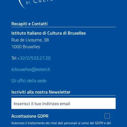
Sezione footer
Recapiti e Contatti
Istituto Italiano di Cultura di Bruxelles
Rue de Livourne, 38
1000 Bruxelles
Tel.
+32/2/533.27.20
iicbruxelles@esteri.it
Gli uffici della sede
Iscriviti alla nostra Newsletter
Inserisci la tua email
Accettazione GDPR
Autorizzo il trattamento dei miei dati personali ai sensi del GDPR e del