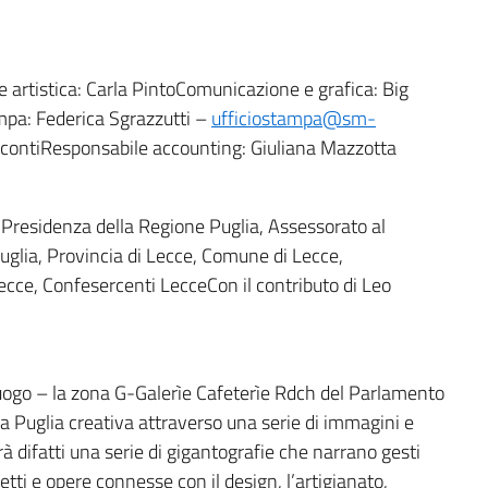
 artistica: Carla PintoComunicazione e grafica: Big
mpa: Federica Sgrazzutti –
ufficiostampa@sm-
scontiResponsabile accounting: Giuliana Mazzotta
es, Presidenza della Regione Puglia, Assessorato al
uglia, Provincia di Lecce, Comune di Lecce,
ce, Confesercenti LecceCon il contributo di Leo
uogo – la zona G-Galerìe Cafeterìe Rdch del Parlamento
a Puglia creativa attraverso una serie di immagini e
rà difatti una serie di gigantografie che narrano gesti
ti e opere connesse con il design, l’artigianato,