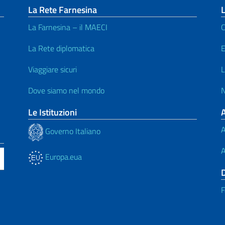
La Rete Farnesina
L
La Farnesina – il MAECI
C
La Rete diplomatica
E
Viaggiare sicuri
L
Dove siamo nel mondo
N
Le Istituzioni
A
Governo Italiano
A
Europa.eua
F