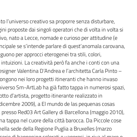
to l’universo creativo sa proporre senza disturbare,
ni proposte dai singoli operatori che di volta in volta si
vo, nato a Lecce, nomade e curioso per attitudine (e
incipale se s’intende parlare di quest’anomala carovana,
nguono per approcci eterogenei tra stili, colori,
 intuizioni. La creatività però fa anche i conti con una
designer Valentina D’Andrea e l’architetta Carla Pinto –
opongono nei loro progetti itineranti che hanno invaso
niverso Sm-ArtLab ha già fatto tappa in numerosi spazi,
tto d’artista, progetto itinerante realizzato in
(dicembre 2009), a El mundo de las pequenas cosas
ata presso Red03 Art Gallery di Barcellona (maggio 2010),
na tappa nel cuore della città barocca. Da Piccole cose
ta nella sede della Regione Puglia a Bruxelles (marzo
serie di happening colorati e vaporosi, in riva al mare o