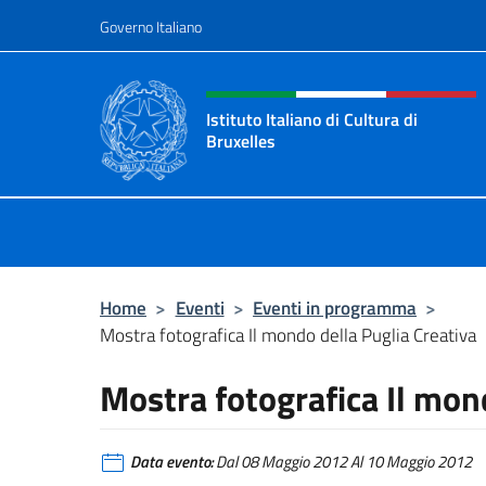
Salta al contenuto
Governo Italiano
Intestazione sito, social 
Istituto Italiano di Cultura di
Bruxelles
Sito Ufficiale dell'Istituto Italiano d
Home
>
Eventi
>
Eventi in programma
>
Mostra fotografica Il mondo della Puglia Creativa
Mostra fotografica Il mon
Data evento:
Dal 08 Maggio 2012 Al 10 Maggio 2012