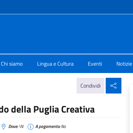
e menù
i Cultura di Bruxelles
Chi siamo
Lingua e Cultura
Eventi
Notizie
Condi
Condividi
do della Puglia Creativa
Dove:
\N
A pagamento:
No