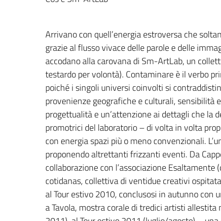
Arrivano con quell’energia estroversa che soltan
grazie al flusso vivace delle parole e delle immagi
accodano alla carovana di Sm-ArtLab, un colletti
testardo per volontà). Contaminare è il verbo pr
poiché i singoli universi coinvolti si contraddisti
provenienze geografiche e culturali, sensibilità e
progettualità e un’attenzione ai dettagli che la 
promotrici del laboratorio – di volta in volta pr
con energia spazi più o meno convenzionali. L’u
proponendo altrettanti frizzanti eventi. Da Cappo
collaborazione con l’associazione Esaltamente 
cotidanas, collettiva di ventidue creativi ospit
al Tour estivo 2010, conclusosi in autunno con u
a Tavola, mostra corale di tredici artisti allesti
2011), al Tour estivo 2011 (luglio/agosto) – una 