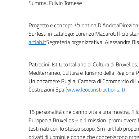
Summa, Fulvio Tornese
Progetto e concept: Valentina D’AndreaDirezione
SurTesti in catalogo: Lorenzo MadaroUfficio sta
artlab.it
Segreteria organizzativa: Alessandra Bi
Patrocini: Istituto Italiano di Cultura di Bruxell
Mediterraneo, Cultura e Turismo della Regione P
Unioncamere Puglia, Camera di Commercio di Lec
Costruzioni Spa (
www.leoconstructions.it
)
15 personalità che danno vita a una mostra, 1 l
Europeo a Bruxelles – e 1 mission: promuovere l
testi nati con lo stesso scopo. Sm-art lab propor
privati di uomini e donne che concepiscono proget