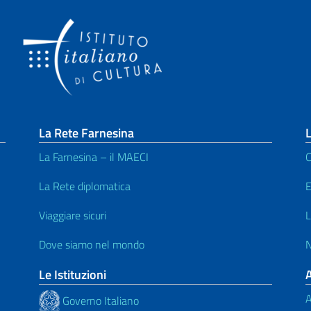
La Rete Farnesina
L
La Farnesina – il MAECI
C
La Rete diplomatica
E
Viaggiare sicuri
L
Dove siamo nel mondo
N
Le Istituzioni
A
Governo Italiano