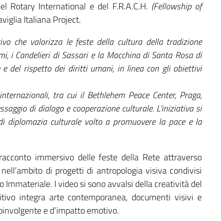
 del Rotary International e del F.R.A.C.H.
(Fellowship of
iglia Italiana Project.
vo che valorizza le feste della cultura della tradizione
lmi, i Candelieri di Sassari e la Macchina di Santa Rosa di
 del rispetto dei diritti umani, in linea con gli obiettivi
nternazionali, tra cui il Bethlehem Peace Center, Praga,
aggio di dialogo e cooperazione culturale. L’iniziativa si
 di diplomazia culturale volto a promuovere la pace e la
racconto immersivo delle feste della Rete attraverso
nell’ambito di progetti di antropologia visiva condivisi
o Immateriale. I video si sono avvalsi della creatività del
itivo integra arte contemporanea, documenti visivi e
oinvolgente e d’impatto emotivo.