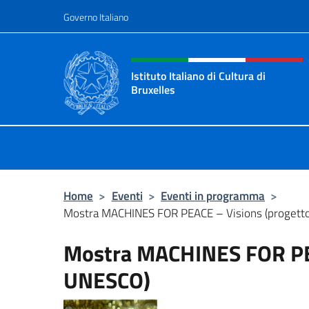
Salta al contenuto
Governo Italiano
Intestazione sito, social 
Istituto Italiano di Cultura di
Bruxelles
Sito Ufficiale dell'Istituto Italiano d
Home
>
Eventi
>
Eventi in programma
>
Mostra MACHINES FOR PEACE – Visions (progett
Mostra MACHINES FOR PEA
UNESCO)