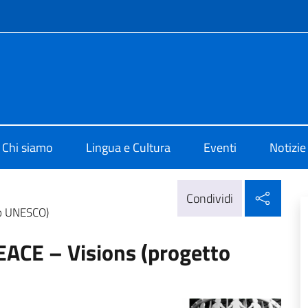
e menù
i Cultura di Bruxelles
Chi siamo
Lingua e Cultura
Eventi
Notizie
Condi
Condividi
o UNESCO)
CE – Visions (progetto