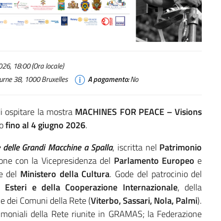
26, 18:00 (Ora locale)
vourne 38, 1000 Bruxelles
A pagamento:
No
 di ospitare la mostra
MACHINES FOR PEACE – Visions
to
fino al 4 giugno 2026
.
 delle Grandi Macchine a Spalla
, iscritta nel
Patrimonio
zione con la Vicepresidenza del
Parlamento Europeo
e
le del
Ministero della Cultura
. Gode del patrocinio del
 Esteri e della Cooperazione Internazionale
, della
e dei Comuni della Rete (
Viterbo, Sassari, Nola, Palmi
).
imoniali della Rete riunite in GRAMAS; la Federazione