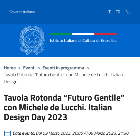
Salta al contenuto
IT
FR
NL
Governo Italiano
Intestazione sito, social e menù
Istituto Italiano di Cultura di Bruxelles
Sito Ufficiale dell'Istituto Italiano di Cultura
Home
>
Eventi
>
Eventi in programma
>
Tavola Rotonda “Futuro Gentile” con Michele de Lucchi. Italian
Design...
Tavola Rotonda “Futuro Gentile”
con Michele de Lucchi. Italian
Design Day 2023
Data evento:
Dal 09 Marzo 2023, 20:00 Al 09 Marzo 2023, 21:30