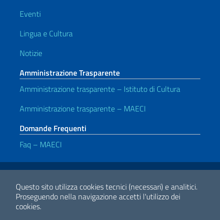
Eventi
Lingua e Cultura
Notizie
Amministrazione Trasparente
Amministrazione trasparente – Istituto di Cultura
Amministrazione trasparente – MAECI
Domande Frequenti
Faq – MAECI
Link Utili
Note legali
Privacy e cookie policy
Dichiarazione di accessibilità
Questo sito utilizza cookies tecnici (necessari) e analitici.
Proseguendo nella navigazione accetti l'utilizzo dei
cookies.
2026 Copyright Ministero degli Affari Esteri e della Cooperazione