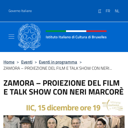
Salta al contenuto
IT
FR
NL
Governo Italiano
Intestazione sito, social e menù
Istituto Italiano di Cultura di Bruxelles
Sito Ufficiale dell'Istituto Italiano di Cultura
Home
>
Eventi
>
Eventi in programma
>
ZAMORA – PROIEZIONE DEL FILM E TALK SHOW CON NERI...
ZAMORA – PROIEZIONE DEL FILM
E TALK SHOW CON NERI MARCORÈ