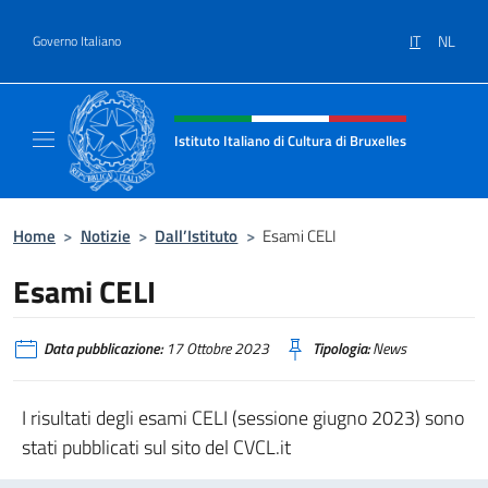
Salta al contenuto
IT
NL
Governo Italiano
Intestazione sito, social e menù
Istituto Italiano di Cultura di Bruxelles
Sito Ufficiale dell'Istituto Italiano di Cultura
Home
>
Notizie
>
Dall’Istituto
>
Esami CELI
Esami CELI
Data pubblicazione:
17 Ottobre 2023
Tipologia:
News
I risultati degli esami CELI (sessione giugno 2023) sono
stati pubblicati sul sito del CVCL.it