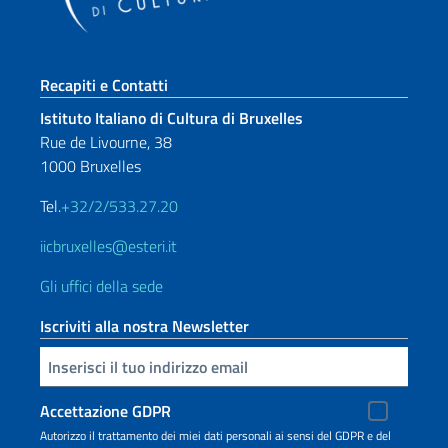
Sezione footer
Recapiti e Contatti
Istituto Italiano di Cultura di Bruxelles
Rue de Livourne, 38
1000 Bruxelles
Tel.
+32/2/533.27.20
iicbruxelles@esteri.it
Gli uffici della sede
Iscriviti alla nostra Newsletter
Inserisci la tua email
Accettazione GDPR
Autorizzo il trattamento dei miei dati personali ai sensi del GDPR e del