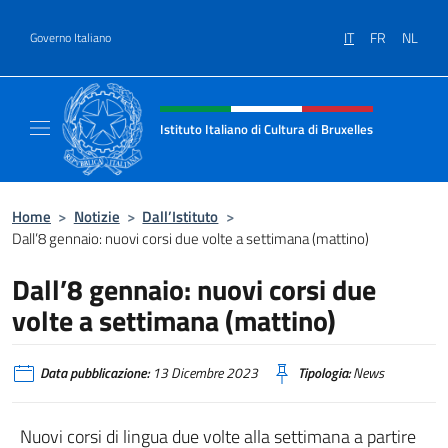
Salta al contenuto
IT
FR
NL
Governo Italiano
Intestazione sito, social e menù
Istituto Italiano di Cultura di Bruxelles
Sito Ufficiale dell'Istituto Italiano di Cultura
Home
>
Notizie
>
Dall’Istituto
>
Dall’8 gennaio: nuovi corsi due volte a settimana (mattino)
Dall’8 gennaio: nuovi corsi due
volte a settimana (mattino)
Data pubblicazione:
13 Dicembre 2023
Tipologia:
News
Nuovi corsi di lingua due volte alla settimana a partire