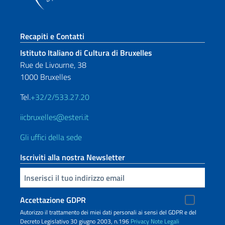
Sezione footer
Recapiti e Contatti
Istituto Italiano di Cultura di Bruxelles
Rue de Livourne, 38
1000 Bruxelles
Tel.
+32/2/533.27.20
iicbruxelles@esteri.it
Gli uffici della sede
Iscriviti alla nostra Newsletter
Inserisci la tua email
Accettazione GDPR
Autorizzo il trattamento dei miei dati personali ai sensi del GDPR e del
Decreto Legislativo 30 giugno 2003, n.196
Privacy
Note Legali