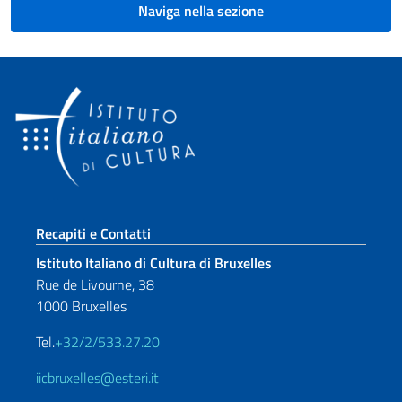
Naviga nella sezione
Sezione footer
Recapiti e Contatti
Istituto Italiano di Cultura di Bruxelles
Rue de Livourne, 38
1000 Bruxelles
Tel.
+32/2/533.27.20
iicbruxelles@esteri.it