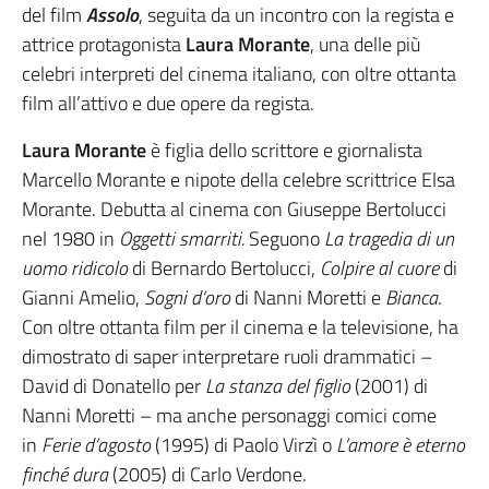
del film
Assolo
, seguita da un incontro con la regista e
attrice protagonista
Laura Morante
, una delle più
celebri interpreti del cinema italiano, con oltre ottanta
film all’attivo e due opere da regista.
Laura Morante
è figlia dello scrittore e giornalista
Marcello Morante e nipote della celebre scrittrice Elsa
Morante. Debutta al cinema con Giuseppe Bertolucci
nel 1980 in
Oggetti smarriti.
Seguono
La tragedia di un
uomo ridicolo
di Bernardo Bertolucci,
Colpire al cuore
di
Gianni Amelio,
Sogni d’oro
di Nanni Moretti e
Bianca
.
Con oltre ottanta film per il cinema e la televisione, ha
dimostrato di saper interpretare ruoli drammatici –
David di Donatello per
La stanza del figlio
(2001) di
Nanni Moretti – ma anche personaggi comici come
in
Ferie d’agosto
(1995) di Paolo Virzì o
L’amore è eterno
finché dura
(2005) di Carlo Verdone.