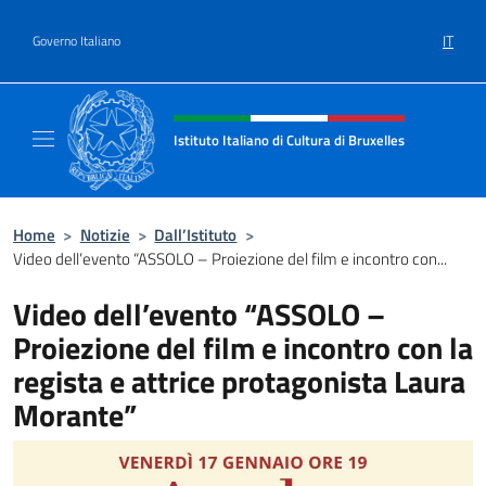
Salta al contenuto
IT
Governo Italiano
Intestazione sito, social e menù
Istituto Italiano di Cultura di Bruxelles
Sito Ufficiale dell'Istituto Italiano di Cultura
Home
>
Notizie
>
Dall’Istituto
>
Video dell’evento “ASSOLO – Proiezione del film e incontro con...
Video dell’evento “ASSOLO –
Proiezione del film e incontro con la
regista e attrice protagonista Laura
Morante”