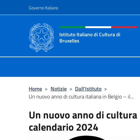
Salta al contenuto
Governo Italiano
Intestazione sito, social 
Istituto Italiano di Cultura di
Bruxelles
Sito Ufficiale dell'Istituto Italiano d
Home
>
Notizie
>
Dall’Istituto
>
Un nuovo anno di cultura italiana in Belgio – il...
Un nuovo anno di cultura i
calendario 2024