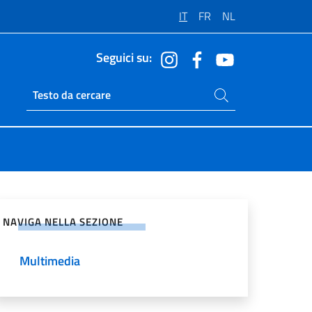
IT
FR
NL
Seguici su:
Cerca nel sito
Ricerca sito live
vidi sui Social Network
NAVIGA NELLA SEZIONE
Multimedia