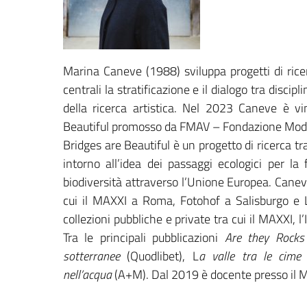
Marina Caneve (1988) sviluppa progetti di rice
centrali la stratificazione e il dialogo tra discip
della ricerca artistica. Nel 2023 Caneve è vin
Beautiful promosso da FMAV – Fondazione Mode
Bridges are Beautiful è un progetto di ricerca t
intorno all’idea dei passaggi ecologici per la 
biodiversità attraverso l’Unione Europea. Caneve
cui il MAXXI a Roma, Fotohof a Salisburgo e L
collezioni pubbliche e private tra cui il MAXXI
Tra le principali pubblicazioni
Are they Rocks
sotterranee
(Quodlibet), L
a valle tra le cime 
nell’acqua
(A+M). Dal 2019 è docente presso il M